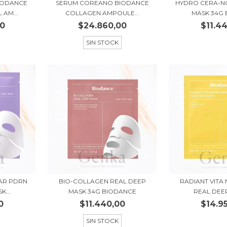
IODANCE
SERUM COREANO BIODANCE
HYDRO CERA-N
AM...
COLLAGEN AMPOULE...
MASK 34G 
00
$24.860,00
$11.4
SIN STOCK
IAR PDRN
BIO-COLLAGEN REAL DEEP
RADIANT VITA
...
MASK 34G BIODANCE
REAL DEEP
0
$11.440,00
$14.9
SIN STOCK