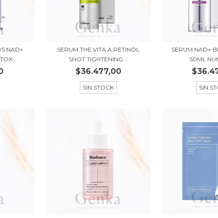
S NAD+
SERUM THE VITA A RETINOL
SERUM NAD+ BI
OX...
SHOT TIGHTENING...
50ML NU
0
$36.477,00
$36.4
SIN STOCK
SIN S