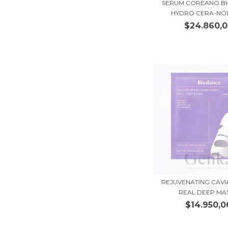
SERUM COREANO B
HYDRO CERA-NOL 
$24.860,
REJUVENATING CAV
REAL DEEP MASK
$14.950,0