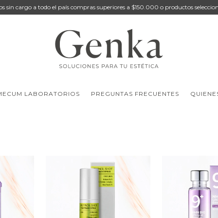
os sin cargo a todo el país compras superiores a $150.000 o productos seleccio
MECUM LABORATORIOS
PREGUNTAS FRECUENTES
QUIENE