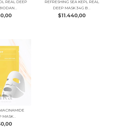
OL REAL DEEP
REFRESHING SEA KEPL REAL
BIODAN...
DEEP MASK 34G B...
40,00
$11.440,00
 NIACINAMIDE
 MASK...
50,00