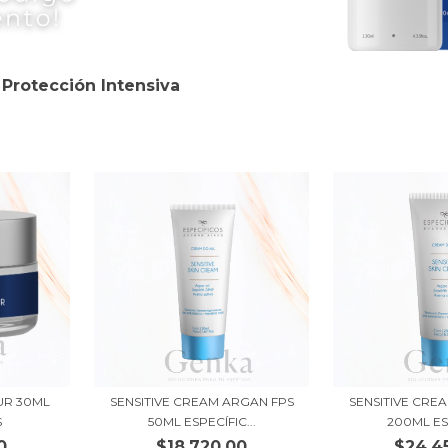
 Protección Intensiva
UR 30ML
SENSITIVE CREAM ARGAN FPS
SENSITIVE CRE
S
50ML ESPECÍFIC...
200ML ESP
0
$18.720,00
$24.4