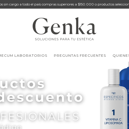
os sin cargo a todo el país compras superiores a $150.000 o productos seleccio
MECUM LABORATORIOS
PREGUNTAS FRECUENTES
QUIENE