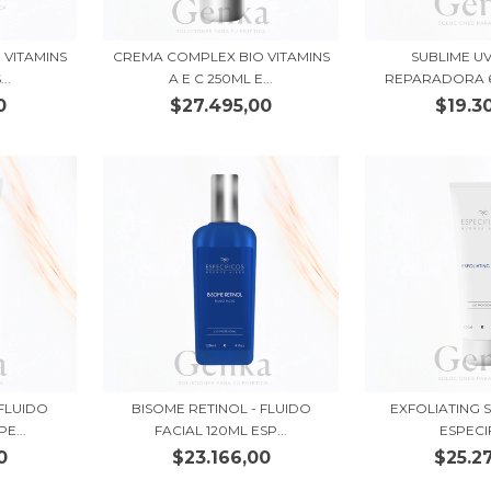
VITAMINS
CREMA COMPLEX BIO VITAMINS
SUBLIME U
..
A E C 250ML E...
REPARADORA 6
0
$27.495,00
$19.3
 FLUIDO
BISOME RETINOL - FLUIDO
EXFOLIATING 
E...
FACIAL 120ML ESP...
ESPECI
0
$23.166,00
$25.2