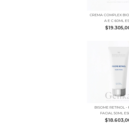
CREMA COMPLEX BIO 
A E C 60ML ES.
$19.305,0
BISOME RETINOL -
FACIAL 50ML ESP
$18.603,0