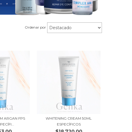
Ordenar por
AM ARGAN FPS
WHITENING CREAM 50ML
ECÍFI...
ESPECÍFICOS
53,00
$18.720,00