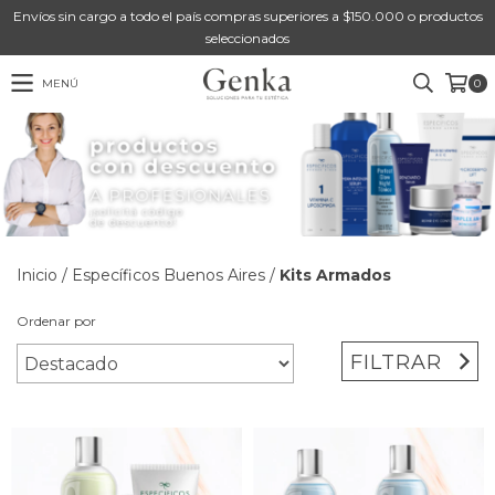
Envíos sin cargo a todo el país compras superiores a $150.000 o productos
seleccionados
MENÚ
0
Inicio
/
Específicos Buenos Aires
/
Kits Armados
Ordenar por
FILTRAR