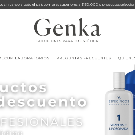
os sin cargo a todo el país compras superiores a $150.000 o productos seleccio
MECUM LABORATORIOS
PREGUNTAS FRECUENTES
QUIENE