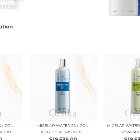
otion
0+ CON
MICELAR WATER 20+ CON
MICELAR WATER
300...
ÁCIDO HIALURONICO...
VERA 300M
0
$19.539,00
$19.5