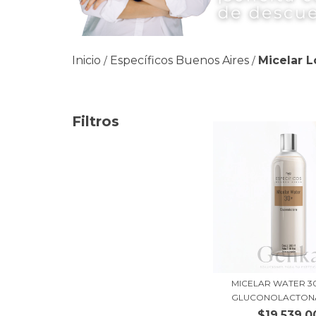
Inicio
Específicos Buenos Aires
Micelar L
/
/
Filtros
MICELAR WATER 3
GLUCONOLACTONA 
$19.539,0