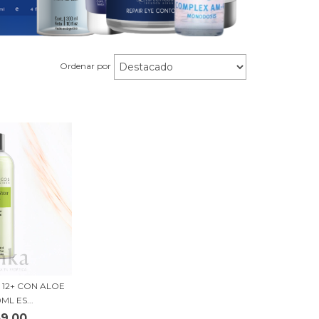
Ordenar por
 12+ CON ALOE
L ES...
39,00