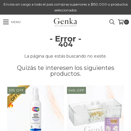
Envíos sin cargo a todo el país compras superiores a $150.000 o productos
seleccionados
MENÚ
0
- Error -
404
La página que estás buscando no existe.
Quizás te interesen los siguientes
productos.
31
%
OFF
54
%
OFF