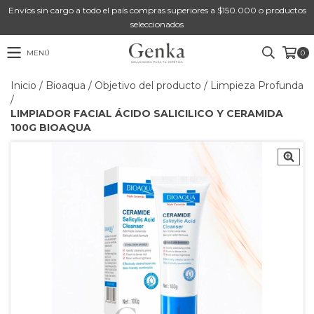
Envíos sin cargo a todo el país compras superiores a $150.000 o productos
seleccionados
MENÚ
0
Inicio
/
Bioaqua
/
Objetivo del producto
/
Limpieza Profunda
/
LIMPIADOR FACIAL ÁCIDO SALICILICO Y CERAMIDA
100G BIOAQUA